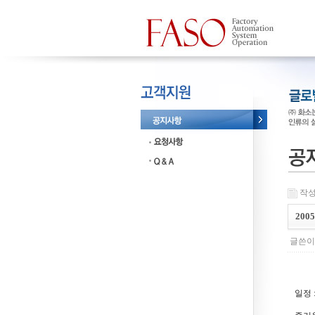
작성일
200
글쓴이 
일정 :